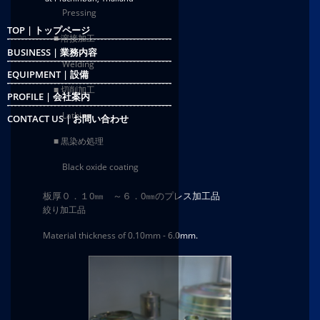
Pressing
TOP | トップページ
■ 溶接加工
BUSINESS | 業務内容
Welding
EQUIPMENT | 設備
■ 切削加工
PROFILE | 会社案内
Lathing
CONTACT US | お問い合わせ
■ 黒染め処理
Black oxide coating
板厚０．１0㎜ ～６．0㎜のプレス加工品
絞り加工品
Material thickness of 0.10mm - 6.0mm.