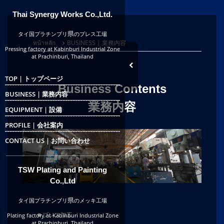
Thai Synergy Works Co.,Ltd.
県
タイ国プラチンブリ
のプレス工場
หน้าหลัก
BUSINESS | 業務内容
Pressing factory at Kabinburi Industrial Zone
at Prachinburi, Thailand
TOP | トップページ
Business Contents
BUSINESS | 業務内容
業務内容
EQUIPMENT | 設備
PROFILE | 会社案内
CONTACT US | お問い合わせ
TSW Plating and Painting
Co.,Ltd
県
タイ国プラチンブリ
のメッキ工場
■ プレス加工
Plating factory at Kabinburi Industrial Zone
at Prachinburi, Thailand